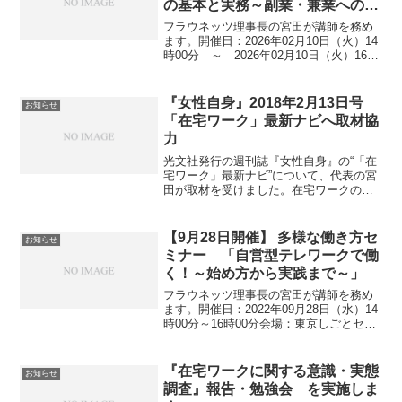
の基本と実務～副業・兼業へのヒ
ント～」
フラウネッツ理事長の宮田が講師を務め
ます。開催日：2026年02月10日（火）14
時00分 ～ 2026年02月10日（火）16時
00分会場：東京しごとセンター地下2階講
堂 (東京都千代田区飯田橋3丁目10番3号)
参加費：無料 託児：あり...
『女性自身』2018年2月13日号
お知らせ
「在宅ワーク」最新ナビへ取材協
力
光文社発行の週刊誌『女性自身』の“「在
宅ワーク」最新ナビ”について、代表の宮
田が取材を受けました。在宅ワークのメ
リット、デメリットほか、長く続けられ
る職種についてもお話させていただきま
した。週刊女性自身 2018年 2/13 号 雑誌
【9月28日開催】 多様な働き方セ
お知らせ
Ama...
ミナー 「自営型テレワークで働
く！～始め方から実践まで～」
フラウネッツ理事長の宮田が講師を務め
ます。開催日：2022年09月28日（水）14
時00分～16時00分会場：東京しごとセン
ター 地下2階 講堂参加費：無料 託
児：ありお申込み・詳細はこちら
『在宅ワークに関する意識・実態
お知らせ
調査』報告・勉強会 を実施しま