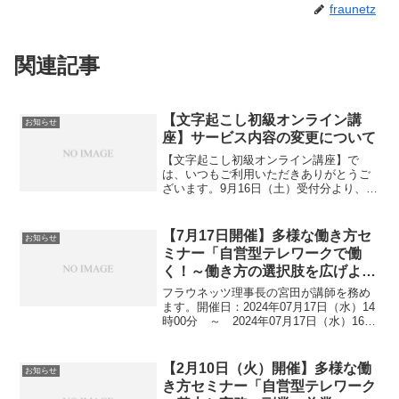
fraunetz
関連記事
【文字起こし初級オンライン講
お知らせ
座】サービス内容の変更について
【文字起こし初級オンライン講座】で
は、いつもご利用いただきありがとうご
ざいます。9月16日（土）受付分より、受
講料が29,500円（税別）に変更となりま
す。従来のオンラインによる学習（全12
回）に加え、今回の新サービスでは、一
【7月17日開催】多様な働き方セ
お知らせ
般社団法人文字...
ミナー「自営型テレワークで働
く！～働き方の選択肢を広げよう
～」
フラウネッツ理事長の宮田が講師を務め
ます。開催日：2024年07月17日（水）14
時00分 ～ 2024年07月17日（水）16時
00分会場：東京しごとセンター地下2階講
堂参加費：無料 託児：あり詳細はこ
ちらから
【2月10日（火）開催】多様な働
お知らせ
き方セミナー「自営型テレワーク