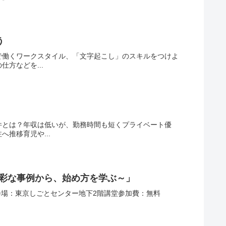
う
で働くワークスタイル、「文字起こし」のスキルをつけよ
方などを...
件とは？年収は低いが、勤務時間も短くプライベート優
推移育児や...
多彩な事例から、始め方を学ぶ～」
00分会場：東京しごとセンター地下2階講堂参加費：無料