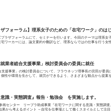
ラザフォーラム】理系女子のための「在宅ワーク」のは
ズプラザフォーラムにて、セミナーを行います。今回のテーマは理系女
宅ワーカーには、論文要約や翻訳など、理系ならではの仕事を行う女性が
宅就業者総合支援事業」検討委員会の委員に就任
総合支援事業」の検討委員会について、フラウネッツ理事長の宮田が委員
個性や環境を生かして、就労ができるよう、さまざまな観点から提案を行
る意識・実態調査』報告・勉強会 を実施します。
平等参画センター リーブラ助成事業『在宅ワークに関する意識・実態調
結果から考えるポイント ～自宅を仕事場として働くスタイルとして注目を